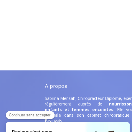
A propos
Sabrina Mensah, Chiropracteur Diplômé,
exer
régulièrement auprès de
nourrisson
enfants et femmes enceintes
. Elle
vo
accueille dans son cabinet chiropratique
Beauvais.