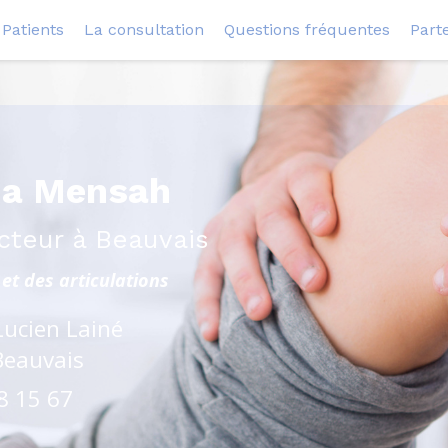
Patients
La consultation
Questions fréquentes
Part
na Mensah
cteur à Beauvais
et des articulations
Lucien Lainé
Beauvais
8 15 67