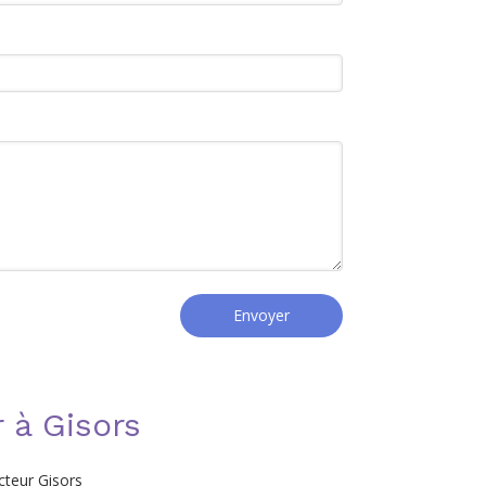
Envoyer
 à Gisors
cteur Gisors