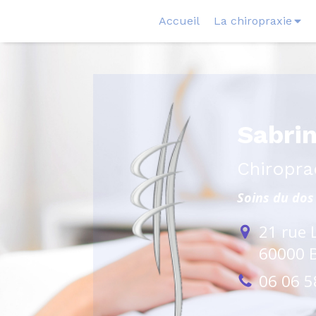
Accueil
La chiropraxie
Sabri
Chiropra
Soins du dos 
21 rue 
60000
06 06 5