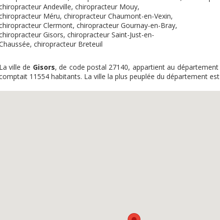
chiropracteur Andeville
,
chiropracteur Mouy
,
chiropracteur Méru
,
chiropracteur Chaumont-en-Vexin
,
chiropracteur Clermont
,
chiropracteur Gournay-en-Bray
,
chiropracteur Gisors
,
chiropracteur Saint-Just-en-
Chaussée
,
chiropracteur Breteuil
La ville de
Gisors
, de code postal 27140, appartient au départemen
comptait 11554 habitants. La ville la plus peuplée du département est