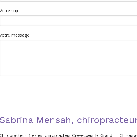
Votre sujet
Votre message
Sabrina Mensah, chiropracteur
Chiropracteur Bresles
,
chiropracteur Crèvecœur-le-Grand
,
Chiropra