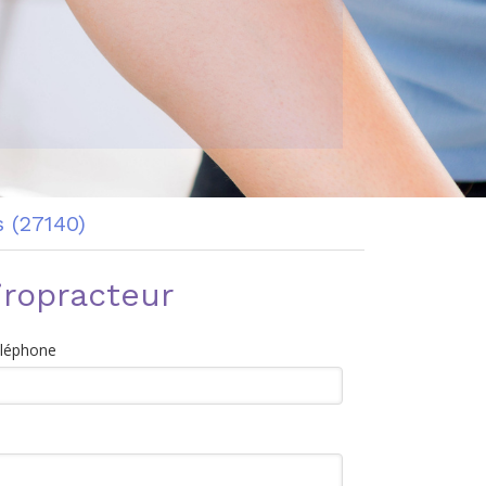
s (27140)
iropracteur
éléphone