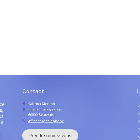
Contact
L
ce
Sabrina Mensah
s,
21 rue Lucien Lainé
60000
Beauvais
us
Afficher le téléphone
 à
Prendre rendez-vous