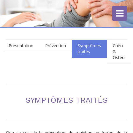
Présentation
Prévention
Symptômes
Chiro
traités
&
Ostéo
SYMPTÔMES TRAITÉS
Que ce soit de la prévention, du maintien en forme, de la