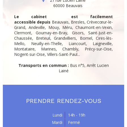
21 rue Lucien Lainé
60000
Beauvais
Le cabinet est facilement
accessible depuis
Beauvais, Bresles, Crèvecœur-le-
Grand, Andeville, Mouy, Méru, Chaumont-en-Vexin,
Clermont, Gournay-en-Bray, Gisors, Saint-Just-en-
Chaussée, Breteuil, Grandvilliers, Bornel, Cires-lès-
Mello, Neuilly-en-Thelle, Liancourt, Laigneville,
Montataire, Marines, Chambly, Précy-sur-Oise,
Nogent-sur-Oise, Villers-Saint-Paul...
Transports en commun :
Bus n°5, Arrêt Lucien
Lainé
PRENDRE RENDEZ-VOUS
Lundi
14h - 19h
Mardi
Fermé