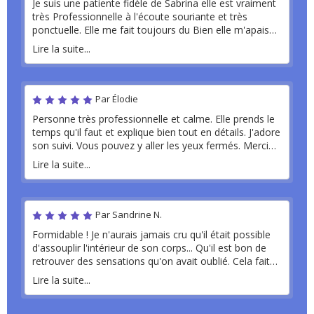
Je suis une patiente fidèle de Sabrina elle est vraiment
très Professionnelle à l'écoute souriante et très
ponctuelle. Elle me fait toujours du Bien elle m'apaise
avec son apparence ext ses pratiques et techniques
Lire la suite...
professionnelles. Elle fait preuve d'une patiente et elle
est très sécurisante. Je lui ai envoyé plusieurs pers de
mon entourage proche : famille amies.... Je
recommande fortement cette praticienne. Vous
Par Élodie
pouvez y aller les yeux fermés comptez sur moi! Ps: à
Personne très professionnelle et calme. Elle prends le
Sabrina ! Continuez je vous encourage .
temps qu'il faut et explique bien tout en détails. J'adore
son suivi. Vous pouvez y aller les yeux fermés. Merci
pour votre travail.
Lire la suite...
Par Sandrine N.
Formidable ! Je n'aurais jamais cru qu'il était possible
d'assouplir l'intérieur de son corps... Qu'il est bon de
retrouver des sensations qu'on avait oublié. Cela fait
des années que j'avais le bas du dos engourdi avec la
Lire la suite...
sensation que la peau était collée. C'est comme si
vous aviez une combinaison trop serrée qui vous