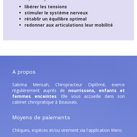
libérer les tensions
stimuler le système nerveux
rétablir un équilibre optimal
redonner aux articulations leur mobilité
A propos
Sabrina Mensah, Chiropracteur Diplômé,
exerce
régulièrement auprès de
nourrissons, enfants et
femmes enceintes
. Elle
vous accueille dans son
cabinet chiropratique à Beauvais.
Moyens de paiements
Chèques, espèces et/ou virement via l'application Wero.