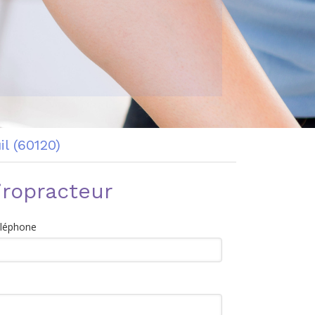
l (60120)
iropracteur
éléphone