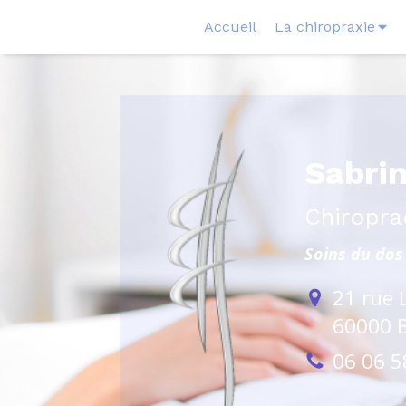
Accueil
La chiropraxie
Sabri
Chiropra
Soins du dos 
21 rue 
60000
06 06 5