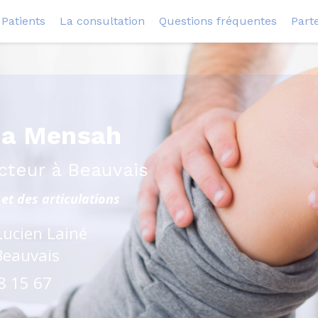
Patients
La consultation
Questions fréquentes
Part
na Mensah
cteur à Beauvais
et des articulations
Lucien Lainé
Beauvais
8 15 67