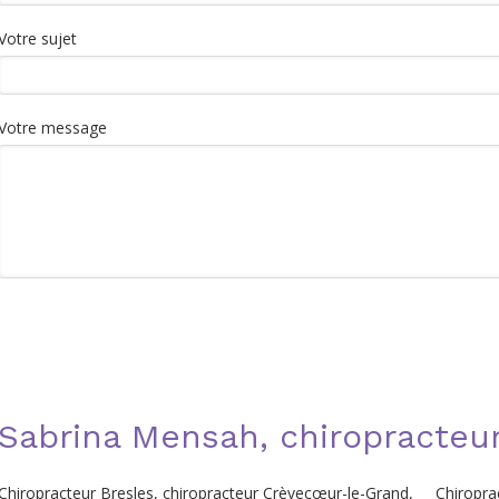
Votre sujet
Votre message
Sabrina Mensah, chiropracteur
Chiropracteur Bresles
,
chiropracteur Crèvecœur-le-Grand
,
Chiropra