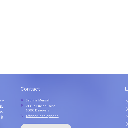
Contact
L
ce
Sabrina Mensah
s,
21 rue Lucien Lainé
60000
Beauvais
us
Afficher le téléphone
 à