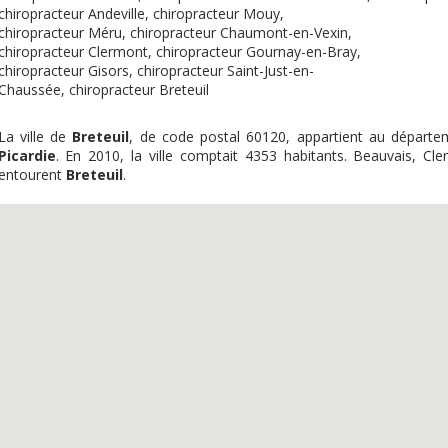
chiropracteur Andeville
,
chiropracteur Mouy
,
chiropracteur Méru
,
chiropracteur Chaumont-en-Vexin
,
chiropracteur Clermont
,
chiropracteur Gournay-en-Bray
,
chiropracteur Gisors
,
chiropracteur Saint-Just-en-
Chaussée
,
chiropracteur Breteuil
La ville de
Breteuil
, de code postal 60120, appartient au départ
Picardie
. En 2010, la ville comptait 4353 habitants. Beauvais, C
entourent
Breteuil
.